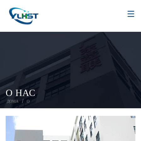
О НАС
ДОМА
/
О