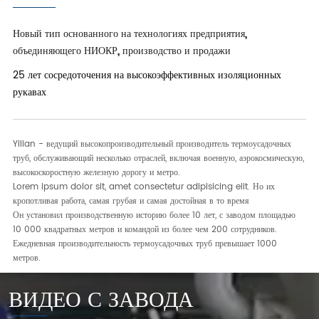
Новый тип основанного на технологиях предприятия,
объединяющего НИОКР, производство и продажи
25 лет сосредоточения на высокоэффективных изоляционных
рукавах
Yilian - ведущий высокопроизводительный производитель термоусадочных
труб, обслуживающий несколько отраслей, включая военную, аэрокосмическую,
высокоскоростную железную дорогу и метро.
Lorem ipsum dolor sit, amet consectetur adipisicing elit. Но их
кропотливая работа, самая грубая и самая достойная в то время
Он установил производственную историю более 10 лет, с заводом площадью
10 000 квадратных метров и командой из более чем 200 сотрудников.
Ежедневная производительность термоусадочных труб превышает 1000
метров.
ВИДЕО С ЗАВОДА