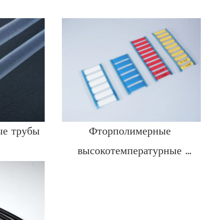
ые трубы
Фторполимерные 
высокотемпературные 
термоусадочные маркерные 
трубки