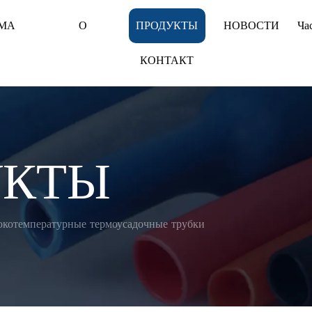
МА
О
ПРОДУКТЫ
НОВОСТИ
Ча
КОНТАКТ
УКТЫ
котемпературные термоусадочные трубки