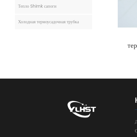
Тепло Shirnk сапоги
Холодная термоусадочная трубка
те