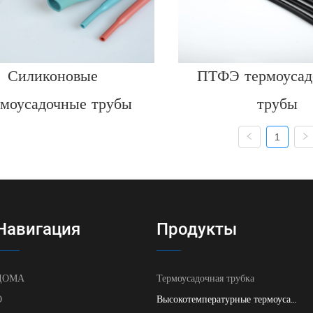
Силиконовые 
ПТФЭ термоусад
рмоусадочные трубы
трубы
1
Навигация
Продукты
ДОМА
Термоусадочная трубка
О
Высокотемпературные термоусадочные трубки