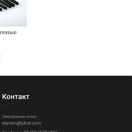
очные 
Контакт
Электронная почта:
damon@ylhst.com