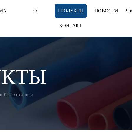
МА
О
ПРОДУКТЫ
НОВОСТИ
Ча
КОНТАКТ
УКТЫ
о Shirnk сапоги