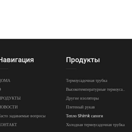
Навигация
Продукты
ДОМА
Термоусадочная трубка
О
Высокотемпературные термоусадочные трубки
ПРОДУКТЫ
Другие изоляторы
НОВОСТИ
Плетеный рукав
асто задаваемые вопросы
Тепло Shirnk сапоги
КОНТАКТ
Холодная термоусадочная трубка