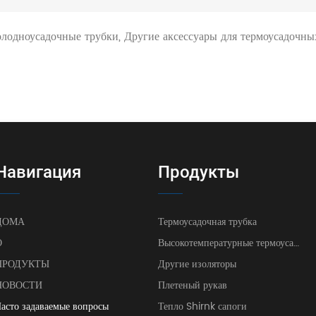
олодноусадочные трубки, Другие аксессуары для термоусадочны
Навигация
Продукты
ДОМА
Термоусадочная трубка
О
Высокотемпературные термоусадочные трубки
ПРОДУКТЫ
Другие изоляторы
НОВОСТИ
Плетеный рукав
асто задаваемые вопросы
Тепло Shirnk сапоги