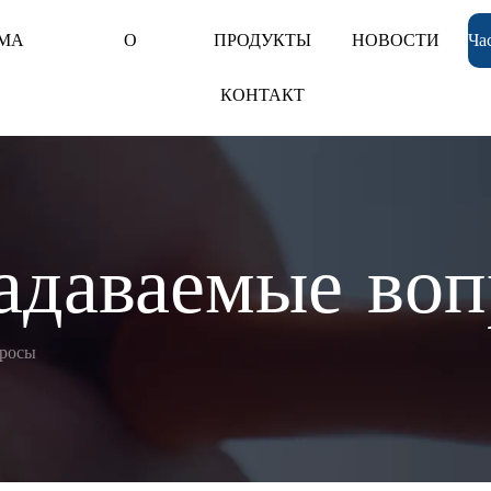
МА
О
ПРОДУКТЫ
НОВОСТИ
Ча
КОНТАКТ
задаваемые во
просы