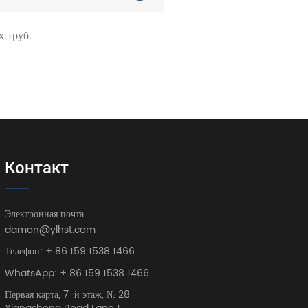
х труб.
Контакт
Электронная почта:
damon@ylhst.com
Телефон: + 86 159 1538 1466
WhatsApp: + 86 159 1538 1466
Первая карта, 7-й этаж, № 28